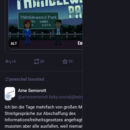
ALT
14
20
70
poeschel
boosted
Arne Semsrott
Jul 22
@arnesemsrott.bsky.social@bsky.brid.gy
Ich bin die Tage mehrfach von großen Medien für 
Streitgespräche zur Abschaffung des 
Informationsfreiheitsgesetzes angefragt worden – bisher 
mussten aber alle ausfallen, weil niemand von CDU/CSU die 