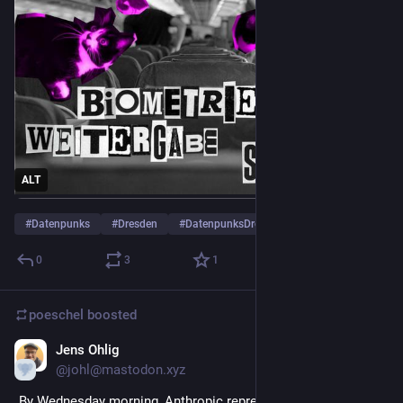
ALT
#
Datenpunks
#
Dresden
#
DatenpunksDresden
…and 2 more
0
3
1
poeschel
boosted
Jens Ohlig
Apr 1
*
@johl@mastodon.xyz
„By Wednesday morning, Anthropic representatives had used a 