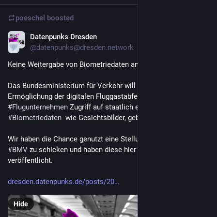
poeschel
boosted
Datenpunks Dresden
Apr 11
@datenpunks@dresden.network
Keine Weitergabe von Biometriedaten an Flugunternehmen
Das Bundesministerium für Verkehr will mit dem Gesetz zur 
Ermöglichung der digitalen Fluggastabfertigung 
#
Flugunternehmen
 Zugriff auf staatlich erhobene 
#
Biometriedaten
  wie Gesichtsbilder, geben.
Wir haben die Chance genutzt eine Stellungnahme an das 
#
BMV
 zu schicken und haben diese hier für euch 
veröffentlicht.
dresden.datenpunks.de/posts/20
Hide