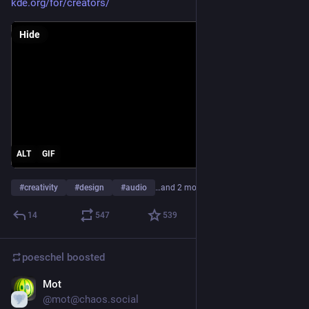
kde.org/for/creators/
Hide
ALT
GIF
#
creativity
#
design
#
audio
…and 2 more
14
547
539
poeschel
boosted
Mot
Dec 29, 2025
@mot@chaos.social