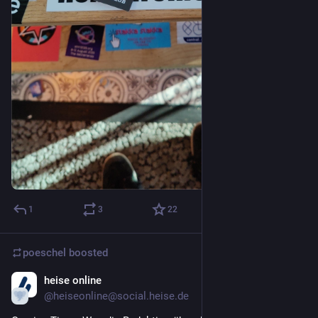
1
3
22
poeschel
boosted
heise online
Dec 21, 2025
@heiseonline@social.heise.de