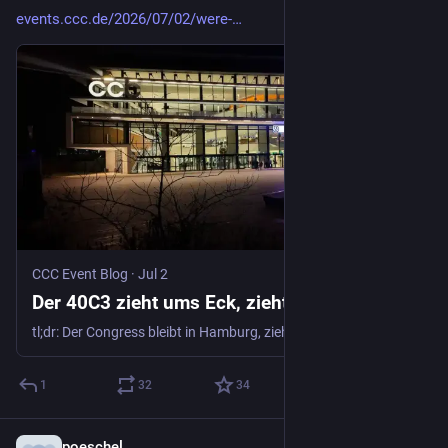
events.ccc.de/2026/07/02/were-
CCC Event Blog
·
Jul 2
Der 40C3 zieht ums Eck, zieht mit
tl;dr: Der Congress bleibt in Hamburg, zieht aber vom CCH in die Messe. Mit dem Mehr an Platz wollen wir das Gedränge reduzieren und eine Rückkehr zur Dezentralisierung unterstützen. Am besten gelingt uns das, wenn ihr Banden bildet und die neuen Räume für den 40C3 mit uns zusammen gestaltet.
1
32
34
poeschel