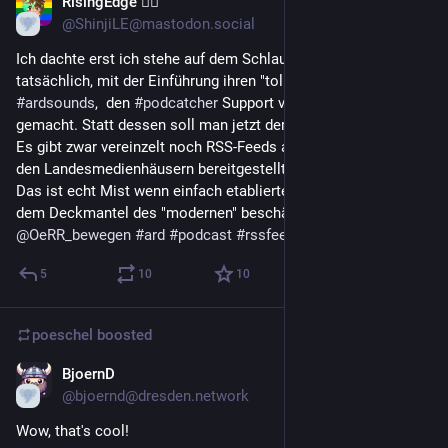
RisingEdge 🏳️‍🌈
May 10
@ShinjiLE@mastodon.social
Ich dachte erst ich stehe auf dem Schlauch. Aber die ARD hat 
tatsächlich, mit der Einführung ihren "tollen" Platform 
#
ardsounds
,  den 
#
podcatcher
 Support via RSS-Feed kaputt 
gemacht. Statt dessen soll man jetzt deren App verwenden.
Es gibt zwar vereinzelt noch RSS-Feeds aber die werden von 
den Landesmedienhäusern bereitgestellt.
Das ist echt Mist wenn einfach etablierte Schnittstellen unter 
dem Deckmantel des "modernen" beschädigt werden.
@
OeRR_bewegen
#
ard
#
podcast
#
rssfeed
#
antennapod
5
10
10
poeschel
boosted
BjoernD
Apr 23
@bjoernd@dresden.network
Wow, that's cool!