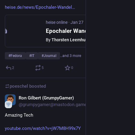
heise.de/news/Epochaler-Wandel
heise online
·
Jan 27
Epochaler Wandel bei Textkonsolen von Linux im Werden
By
Thorsten Leemhuis
#
Fedora
#
IT
#
Journal
…and 3 more
2
5
0
poeschel
boosted
Ron Gilbert (GrumpyGamer)
Jan 20
@grumpygamer@mastodon.gamedev.place
Amazing Tech
youtube.com/watch?v=jW7M8H99x7Y