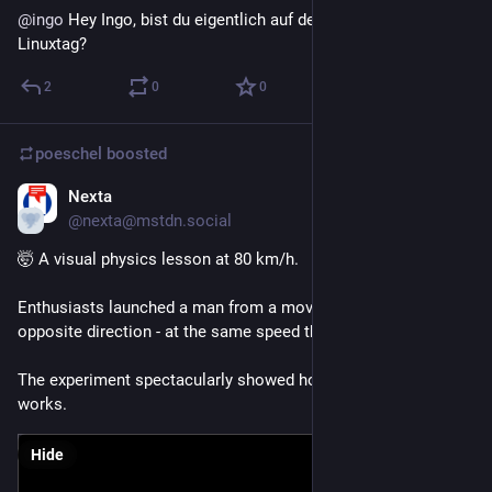
@
ingo
 Hey Ingo, bist du eigentlich auf dem Chemnitzer 
Linuxtag?
2
0
0
poeschel
boosted
Nexta
Feb 16
@nexta@mstdn.social
🤯 A visual physics lesson at 80 km/h.
Enthusiasts launched a man from a moving truck in the 
opposite direction - at the same speed the car was traveling.
The experiment spectacularly showed how relative speed 
works.
Hide