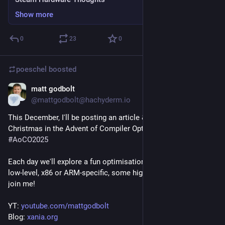
Show more
0
23
0
poeschel
boosted
matt godbolt
Nov 13, 2025
@mattgodbolt@hachyderm.io
This December, I'll be posting an article & video each day until 
Christmas in the Advent of Compiler Optimisations! 
#
AoCO2025
Each day we'll explore a fun optimisation in C or C++; some 
low-level, x86 or ARM-specific, some high-level. Hope you'll 
join me!
YT: 
youtube.com/mattgodbolt
Blog: 
xania.org