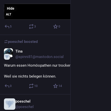
Hide
ALT
5
3
0
poeschel
boosted
Tina
Mar 31
@spinni81@mastodon.social
Warum essen Homöopathen nur trockenes Brot?
Weil sie nichts belegen können.
0
10
14
poeschel
Mar 29
@poeschel