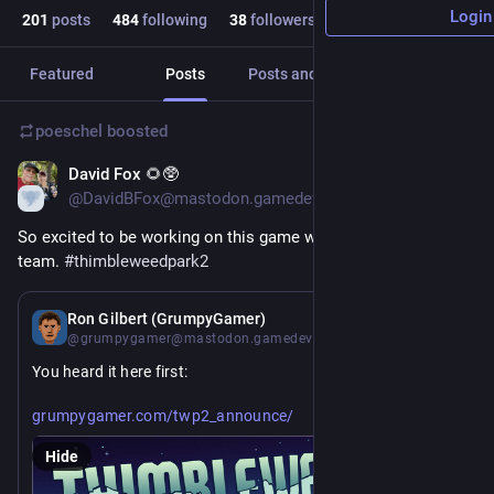
Login
201
posts
484
following
38
followers
Featured
Posts
Posts and replies
Media
poeschel
boosted
David Fox 🌻🥸
Jul 30
@DavidBFox@mastodon.gamedev.place
So excited to be working on this game with this fantastic 
team. 
#
thimbleweedpark2
Jul 29
Ron Gilbert (GrumpyGamer)
@grumpygamer@mastodon.gamedev.place
You heard it here first:
https://www.
grumpygamer.com/twp2_announce/
Hide