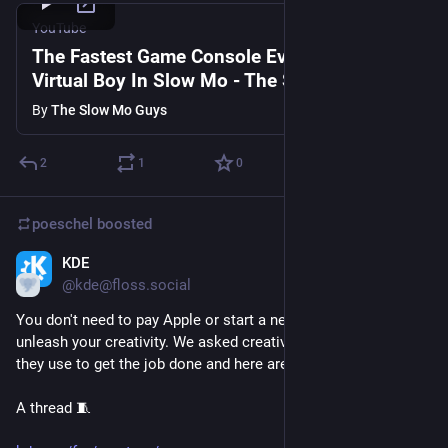
YouTube
The Fastest Game Console Ever Made? -
Virtual Boy In Slow Mo - The Slow Mo Guys
By
The Slow Mo Guys
2
1
0
poeschel
boosted
KDE
Jan 14
*
@kde@floss.social
You don't need to pay Apple or start a new subscription to 
unleash your creativity. We asked creatives what free software 
they use to get the job done and here are their picks.
A thread 🧵