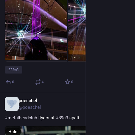
#
39c3
0
4
0
poeschel
Dec 28, 2025
@poeschel
#
metalheadclub
 flyers at 
#
39c3
 späti.
Hide