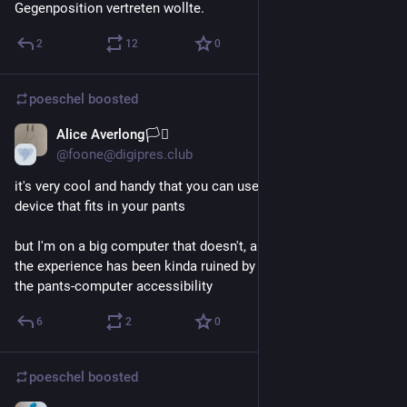
Gegenposition vertreten wollte.
2
12
0
poeschel
boosted
Alice Averlong🏳️‍⚧️
Jul 23
@foone@digipres.club
it's very cool and handy that you can use a website from a 
device that fits in your pants
but I'm on a big computer that doesn't, and a lot of aspects of 
the experience has been kinda ruined by solely focusing on 
the pants-computer accessibility
6
2
0
poeschel
boosted