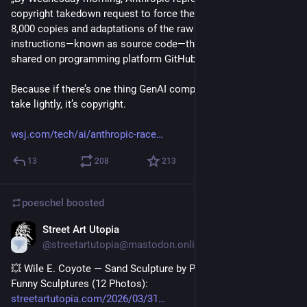
copyright takedown request to force the removal of more than 
8,000 copies and adaptations of the raw Claude Code 
instructions—known as source code—that developers had 
shared on programming platform GitHub.“
Because if there’s one thing GenAI companies absolutely don’t 
take lightly, it’s copyright.
wsj.com/tech/ai/anthropic-race
13
208
213
poeschel
boosted
Street Art Utopia
Mar 31
@streetartutopia@mastodon.online
💥 Wile E. Coyote — Sand Sculpture by PUFFERFISH <3 Made 
Funny Sculptures (12 Photos): 
streetartutopia.com/2026/03/31