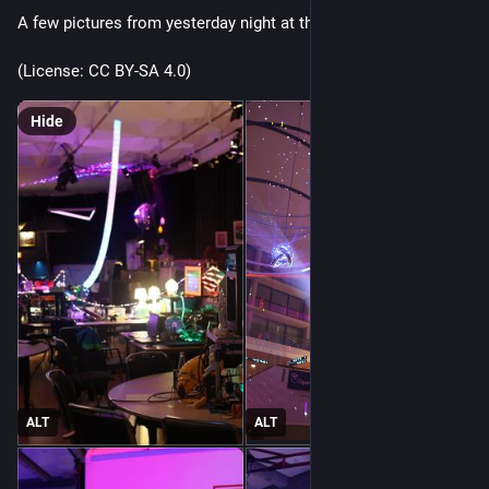
A few pictures from yesterday night at the 
#
39C3
(License: CC BY-SA 4.0)
Hide
ALT
ALT