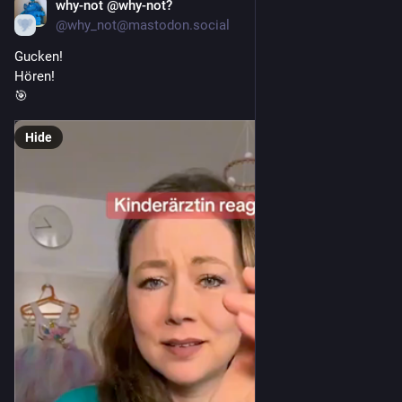
why-not @why-not?
Jul 12
@why_not@mastodon.social
Gucken!
Hören!
🎯
Hide