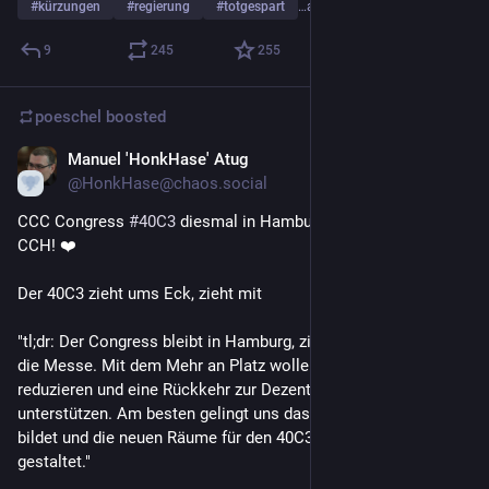
#
kürzungen
#
regierung
#
totgespart
…and 1 more
9
245
255
poeschel
boosted
Manuel 'HonkHase' Atug
Jul 4
@HonkHase@chaos.social
CCC Congress 
#
40C3
 diesmal in Hamburg Messe neben dem 
CCH! ❤️
Der 40C3 zieht ums Eck, zieht mit
"tl;dr: Der Congress bleibt in Hamburg, zieht aber vom CCH in 
die Messe. Mit dem Mehr an Platz wollen wir das Gedränge 
reduzieren und eine Rückkehr zur Dezentralisierung 
unterstützen. Am besten gelingt uns das, wenn ihr Banden 
bildet und die neuen Räume für den 40C3 mit uns zusammen 
gestaltet."