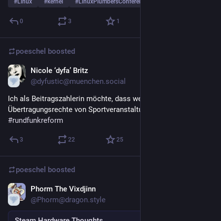
#
Linux
#
kernel
#
LinuxPlumbersConference
…and 3 more
0
3
1
poeschel
boosted
Nicole ‘dyfa’ Britz
Dec 1, 2025
@dyfustic@muenchen.social
Ich als Beitragszahlerin möchte, dass weniger Beiträge für 
Übertragungsrechte von Sportveranstaltungen verballert wird. 
#
rundfunkreform
3
22
25
poeschel
boosted
Phorm The Vixdjinn
Nov 14, 2025
@Phorm@dragon.style
Steam Hardware Thoughts