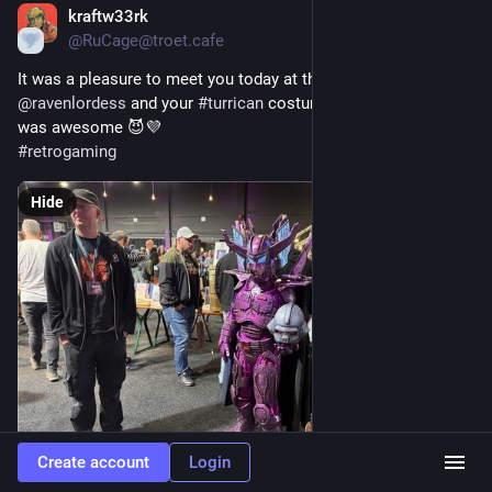
kraftw33rk
Oct 18, 2025
@RuCage@troet.cafe
It was a pleasure to meet you today at the 
#
amiga40
@
ravenlordess
 and your 
#
turrican
 costume "The Machine" 
was awesome 😈💜
#
retrogaming
Hide
Create account
Login