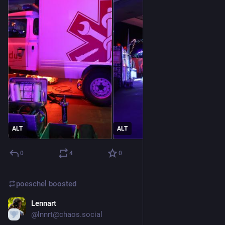
ALT
ALT
0
4
0
poeschel
boosted
Lennart
Dec 29, 2025
@lnnrt@chaos.social