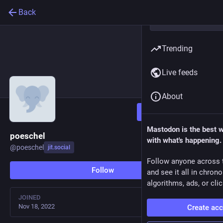
Back
Trending
Live feeds
About
Follow
Mastodon is the best 
poeschel
with what's happening.
@
poeschel
jit.social
Follow anyone across 
Follow
and see it all in chron
algorithms, ads, or clic
JOINED
Nov 18, 2022
Create ac