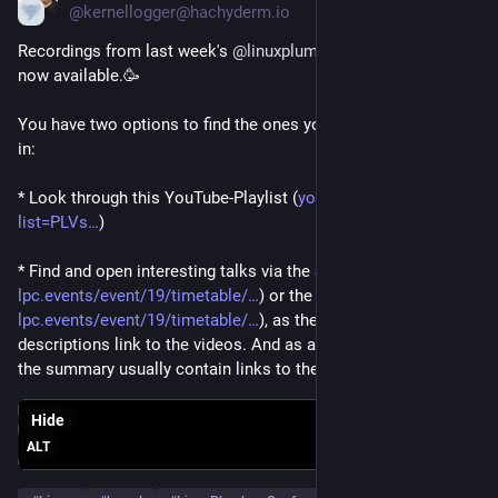
@kernellogger@hachyderm.io
Recordings from last week's 
@
linuxplumbersconf
 2025 are 
now available.🥳 
You have two options to find the ones you might be interested 
in:
* Look through this YouTube-Playlist (
youtube.com/playlist?
list=PLVs
)
* Find and open interesting talks via the Schedule Overview (
lpc.events/event/19/timetable/
) or the Detailed Schedule (
lpc.events/event/19/timetable/
), as the individual talk 
descriptions link to the videos. And as a bonus, they besides 
the summary usually contain links to the slides shown, too. 
Hide
ALT