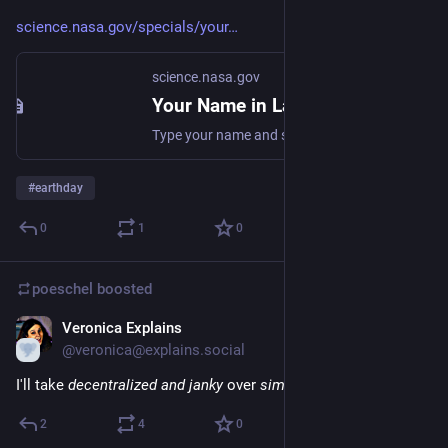
science.nasa.gov/specials/your
science.nasa.gov
Your Name in Landsat 🛰️
Type your name and see it spelled out in stunning Landsat satellite imagery. Explore Earth from space, letter by letter, with NASA and USGS Landsat images.
#
earthday
0
1
0
poeschel
boosted
Veronica Explains
Apr 23
@veronica@explains.social
I'll take 
decentralized and janky
 over 
simple and evil
.
2
4
0