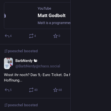
YouTube
Matt Godbolt
Matt is a programmer and occasional verb. He loves writing efficient code and sharing his passion about how computers work under the hood. A low-latency engineer in finance, he has previously worked at a crypto exchange, a low-latency trading firm, on mobile apps at Google, run a C++ tools company and spent more than a decade making console games. When not tinkering on Compiler Explorer, Matt enjoys working on emulators for old 8-bit computer hardware.
4
4
0
poeschel
boosted
BarbNerdy 🐿️
Nov 4, 2025
@BarbNerdy@chaos.social
Wisst ihr noch? Das 9,- Euro Ticket. Da hatten wir noch 
Hoffnung...
5
40
68
poeschel
boosted