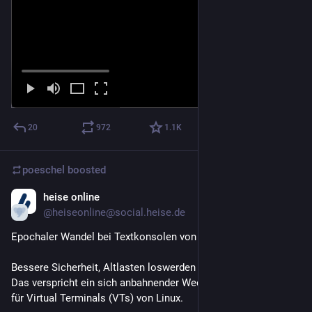
20
972
1.1
K
poeschel
boosted
heise online
Jan 27
@heiseonline@social.heise.de
Epochaler Wandel bei Textkonsolen von Linux im Werden
Bessere Sicherheit, Altlasten loswerden und neue Features: 
Das verspricht ein sich anbahnender Wechsel bei der Technik 
für Virtual Terminals (VTs) von Linux.