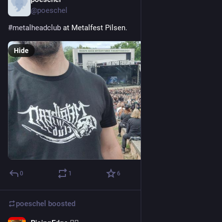
Jun 5
@poeschel
#
metalheadclub
 at Metalfest Pilsen.
Hide
0
1
6
poeschel
boosted