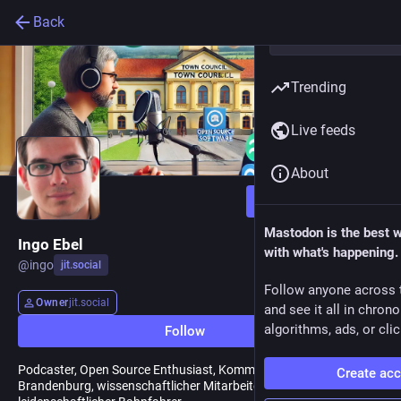
Back
Trending
Live feeds
About
Follow
Mastodon is the best 
Ingo Ebel
with what's happening.
@
ingo
jit.social
Follow anyone across 
Owner
jit.social
and see it all in chron
algorithms, ads, or clic
Follow
Podcaster, Open Source Enthusiast, Kommunalpolitiker in
Create ac
Brandenburg, wissenschaftlicher Mitarbeiter und