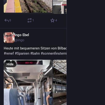
0
1
4
Ingo Ebel
1d
@ingo
Heute mit bequemeren Sitzen von Bilbao nach Santander. 
#
renef
#
Spanien
#
bahn
#
sonnenfinsternis
Hide