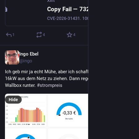
Xint
Copy Fail — 732 Bytes to Root
CVE-2026-31431. 100% Reliable Linux LPE — no race, no per-distro offsets, page-cache write that bypasses on-disk file-integrity tools and crosses containers. Found by Xint Code.
1
4
4
Ingo Ebel
Apr 26
*
@ingo
Ich geb mir ja echt Mühe, aber ich schaffe es nicht mehr als 
16kW aus dem Netz zu ziehen. Dann regelt einfach die 
Wallbox runter. 
#
strompreis
Hide