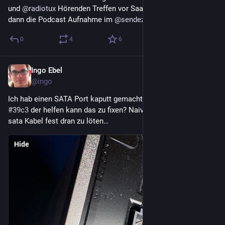
und 
@
radiotux
 Hörenden Treffen vor Saal Z und anschließend 
dann die Podcast Aufnahme im 
@
sendezentrum
0
4
6
Ingo Ebel
Dec 28, 2025
@ingo
Ich hab einen SATA Port kaputt gemacht. Jemand auf dem 
#
39c3
 der helfen kann das zu fixen? Naive Idee ist einfach ein 
sata Kabel fest dran zu löten…
Hide