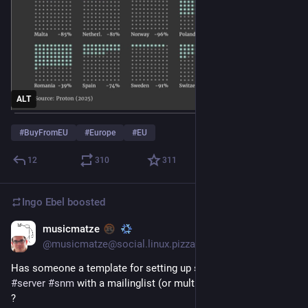
ALT
#
BuyFromEU
#
Europe
#
EU
12
310
311
Ingo Ebel
boosted
musicmatze
Feb 2
@musicmatze@social.linux.pizza
Has someone a template for setting up simple 
#
nixos
#
mail
#
server
#
snm
 with a mailinglist (or multiple) and 
#
publicinbox
?