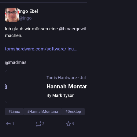
Ingo Ebel
Jul 5
@ingo
Ich glaub wir müssen eine 
@
binaergewitter
 Sondersendung 
machen.
tomshardware.com/software/linu
@
madmas
Tom's Hardware
·
Jul 5
Hannah Montana Linux gets modern remaster after nearly two decades — ‘Sweet niblets,’ new v26 is built on Debian with a re-skin of KDE Plasma
By
Mark Tyson
#
Linux
#
HannahMontana
#
Desktop
1
2
9