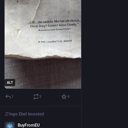
ALT
1
2
4
Ingo Ebel
boosted
BuyFromEU
Feb 3