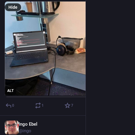
Hide
ALT
0
1
7
Ingo Ebel
May 14
@ingo