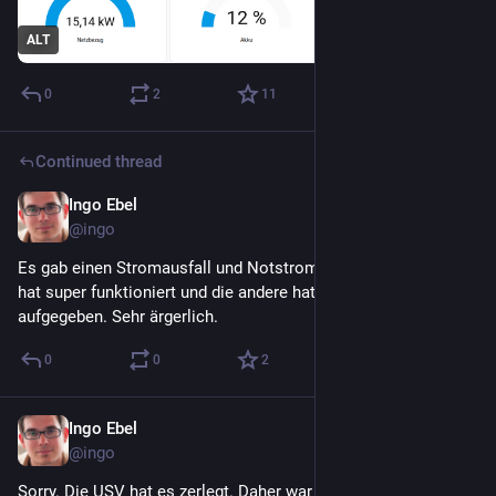
ALT
0
2
11
Continued thread
Ingo Ebel
Apr 22
@ingo
Es gab einen Stromausfall und Notstrom ging an. Eine USV 
hat super funktioniert und die andere hat den Geist 
aufgegeben. Sehr ärgerlich.
0
0
2
Ingo Ebel
Apr 22
@ingo
Sorry. Die USV hat es zerlegt. Daher war jit.social und einige 