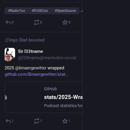
#
RadioTux
#
FrOSCon
#
OpenSource
…and 6 more
0
8
8
Ingo Ebel
boosted
Sir l33tname
Dec 30, 2025
@l33tname@mastodon.social
2025 
@
binaergewitter
 wrapped: 
github.com/Binaergewitter/stat
GitHub
stats/2025-Wrapped.ipynb at main · Binaergewitter/stats
Podcast statistics for Binaergewitter. Contribute to Binaergewitter/stats development by creating an account on GitHub.
1
1
1