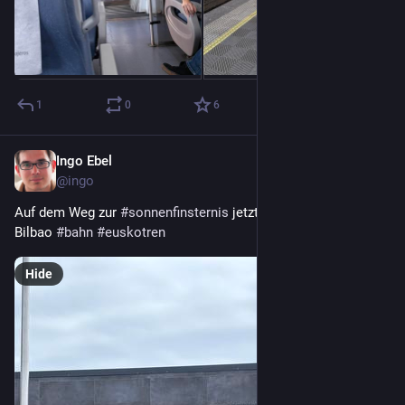
1
0
6
Ingo Ebel
1d
@ingo
Auf dem Weg zur 
#
sonnenfinsternis
 jetzt im Abschnitt nach 
Bilbao 
#
bahn
#
euskotren
Hide