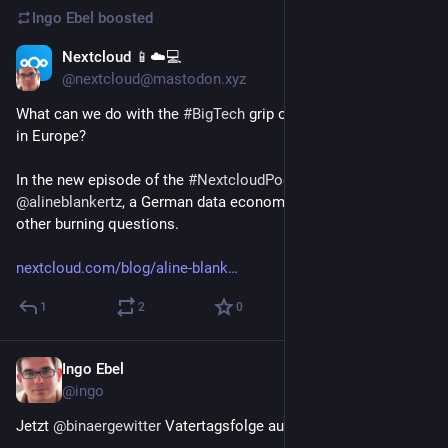
Ingo Ebel
boosted
Nextcloud 📱☁️💻
May 30
@nextcloud@mastodon.xyz
What can we do with the 
#
BigTech
 grip on the digital economy 
in Europe?
In the new episode of the 
#
NextcloudPodcast
, we meet 
@
alineblankertz
, a German data economist, to answer this and 
other burning questions.
nextcloud.com/blog/aline-blank
1
2
0
Ingo Ebel
May 14
@ingo
Jetzt 
@
binaergewitter
 Vatertagsfolge aus Kopenhagen.