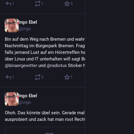
1
1
3
Ingo Ebel
May 2
@ingo
Bin auf dem Weg nach Bremen und wahrscheinlich den ganzen 
Nachmittag im Bürgerpark Bremen. Fragt nicht wieso. Aber 
falls jemand Lust auf ein Hörertreffen hat oder sich einfach 
über Linux und IT unterhalten will sagt Bescheid. 
@
binaergewitter
 und 
@
radiotux
 Sticker hab ich dabei.
1
2
1
Ingo Ebel
Apr 30
@ingo
Ohoh. Das könnte übel sein. Gerade mal in einer VM 
ausprobiert und zack hat man root Rechte. 
copy.fail/