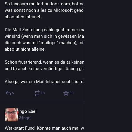
So langsam mutiert outlook.com, hotmail.com, live.de und 
was sonst noch alles zu MIcrosoft gehört doch zu einem 
absoluten Intranet.
Die Mail-Zustellung dahin geht immer mal wieder schief, und 
wir sind (wenn man sich in gewissen Mailinglisten umschaut, 
die auch was mit "mailops" machen), mit dem Problem 
absolut nicht alleine.
Schon frustrierend, wenn es da a) keinen vernünftigen Kontakt 
und b) auch keine vernünftige Lösung gibt.
Also ja, wer ein Mail-Intranet sucht, ist da richtig. /rant
6
18
33
Ingo Ebel
Feb 8
@ingo
Werkstatt Fund. Könnte man auch mal wieder spielen.