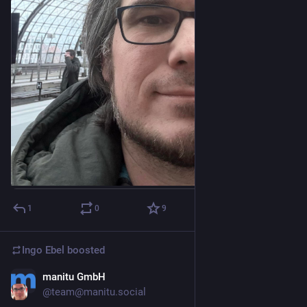
1
0
9
Ingo Ebel
boosted
manitu GmbH
Mar 5
@team@manitu.social