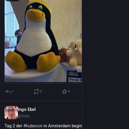
1
0
9
Ingo Ebel
Mar 25
@ingo
Tag 2 der 
#
kubecon
 in Amsterdam beginnt. Tag 1 war nicht 