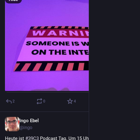
2
0
4
Ingo Ebel
Dec 29, 2025
@ingo
Heute ist 
#
39C3
 Podcast Tag. Um 15 Uhr ist 
@
binaergewitter