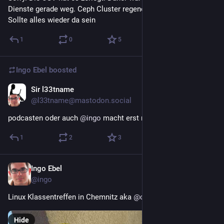
Dienste gerade weg. Ceph Cluster regeneriert sich gerade. 
Sollte alles wieder da sein
1
0
5
Ingo Ebel
boosted
Sir l33tname
Apr 3
@l33tname@mastodon.social
podcasten oder auch 
@
ingo
 macht erst mal n bios update
1
2
3
Ingo Ebel
Mar 28
@ingo
Linux Klassentreffen in Chemnitz aka 
@
clt_news
Hide