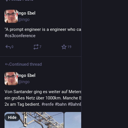
Ingo Ebel
Mar 21, 2025
@ingo
"A prompt engineer is a engineer who can't code." 
#
cs3conference
0
7
19
Continued thread
Ingo Ebel
7h
*
@ingo
Von Santander ging es weiter auf Meterspur nach Oviedo. So 
ein großes Netz über 1000km. Manche Bahnhöfe werden nur 
2x am Tag bedient. 
#
renfe
#
bahn
#
BahnBubble
#
Spanien
Hide