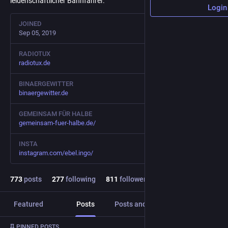
leidenschaftlicher Bahnfahrer.
Login
JOINED
Sep 05, 2019
RADIOTUX
radiotux.de
BINAERGEWITTER
binaergewitter.de
GEMEINSAM FÜR HALBE
gemeinsam-fuer-halbe.de/
INSTA
instagram.com/ebel.ingo/
773
posts
277
following
811
followers
Featured
Posts
Posts and replies
Media
Post
1
/
2
PINNED POSTS