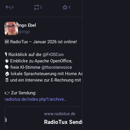
0
2
2
Ingo Ebel
Jan 31
@ingo
🆕 RadioTux – Januar 2026 ist online!
🎙️ Rückblick auf die 
@
FrOSCon
🧠 Einblicke zu Apache OpenOffice,
🗣️ freie KI-Stimme 
@
thorstenvoice
🏠 lokale Sprachsteuerung mit Home Assistant,
🧾 und ein Interview zur E-Rechnung mit Open-Source-Tools.
👉 Zur Sendung:
radiotux.de/index.php?/archive
www.radiotux.de
RadioTux Sendung Januar 2026 | RadioTux