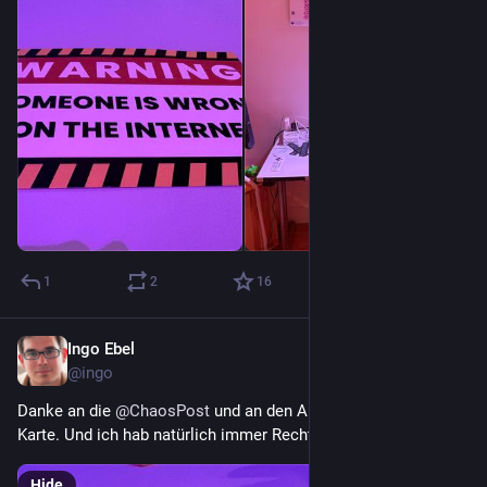
1
2
16
Ingo Ebel
Dec 29, 2025
@ingo
Danke an die 
@
ChaosPost
 und an den Absender für diese 
Karte. Und ich hab natürlich immer Recht :)
Hide